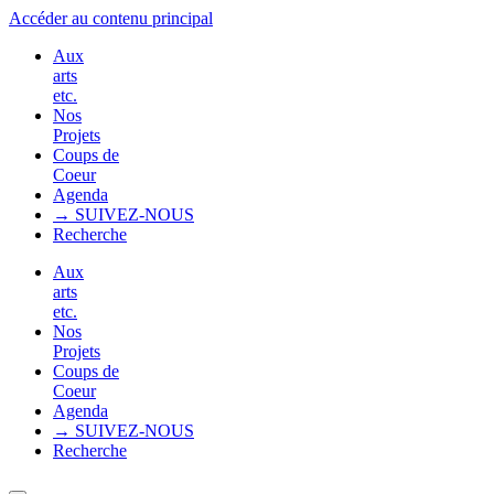
Accéder au contenu principal
Aux
arts
etc.
Nos
Projets
Coups de
Coeur
Agenda
→ SUIVEZ-NOUS
Recherche
Aux
arts
etc.
Nos
Projets
Coups de
Coeur
Agenda
→ SUIVEZ-NOUS
Recherche