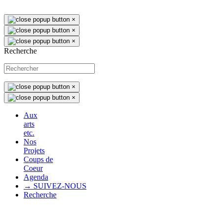
×
×
×
Recherche
×
×
Aux
arts
etc.
Nos
Projets
Coups de
Coeur
Agenda
→ SUIVEZ-NOUS
Recherche