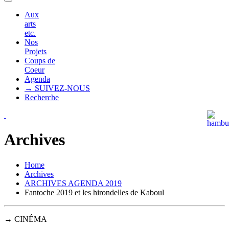
Aux
arts
etc.
Nos
Projets
Coups de
Coeur
Agenda
→ SUIVEZ-NOUS
Recherche
Archives
Home
Archives
ARCHIVES AGENDA 2019
Fantoche 2019 et les hirondelles de Kaboul
→ CINÉMA