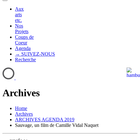
Aux
arts
etc.
Nos
Projets
Coups de
Coeur
Agenda
→ SUIVEZ-NOUS
Recherche
Archives
Home
Archives
ARCHIVES AGENDA 2019
Sauvage, un film de Camille Vidal Naquet