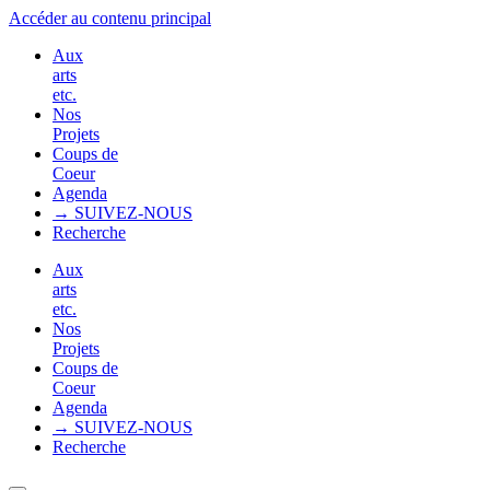
Accéder au contenu principal
Aux
arts
etc.
Nos
Projets
Coups de
Coeur
Agenda
→ SUIVEZ-NOUS
Recherche
Aux
arts
etc.
Nos
Projets
Coups de
Coeur
Agenda
→ SUIVEZ-NOUS
Recherche