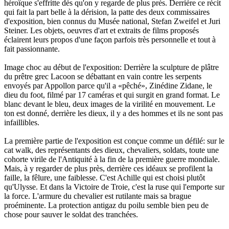
héroïque s'effritte dès qu'on y regarde de plus près. Derrière ce récit
qui fait la part belle à la dérision, la patte des deux commissaires
d'exposition, bien connus du Musée national, Stefan Zweifel et Juri
Steiner. Les objets, oeuvres d'art et extraits de films proposés
éclairent leurs propos d'une façon parfois très personnelle et tout à
fait passionnante.
Image choc au début de l'exposition: Derrière la sculpture de plâtre
du prêtre grec Lacoon se débattant en vain contre les serpents
envoyés par Appollon parce qu'il a «pêché», Zinédine Zidane, le
dieu du foot, filmé par 17 caméras et qui surgit en grand format. Le
blanc devant le bleu, deux images de la virilité en mouvement. Le
ton est donné, derrière les dieux, il y a des hommes et ils ne sont pas
infaillibles.
La première partie de l'exposition est conçue comme un défilé: sur le
cat walk, des représentants des dieux, chevaliers, soldats, toute une
cohorte virile de l'Antiquité à la fin de la première guerre mondiale.
Mais, à y regarder de plus près, derrière ces idéaux se profilent la
faille, la fêlure, une faiblesse. C'est Achille qui est choisi plutôt
qu'Ulysse. Et dans la Victoire de Troie, c'est la ruse qui l'emporte sur
la force. L'armure du chevalier est rutilante mais sa brague
proéminente. La protection antigaz du poilu semble bien peu de
chose pour sauver le soldat des tranchées.