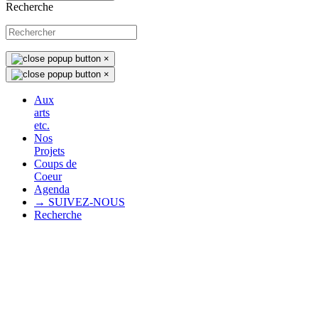
Recherche
×
×
Aux
arts
etc.
Nos
Projets
Coups de
Coeur
Agenda
→ SUIVEZ-NOUS
Recherche