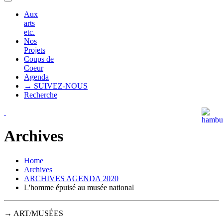
Aux
arts
etc.
Nos
Projets
Coups de
Coeur
Agenda
→ SUIVEZ-NOUS
Recherche
Archives
Home
Archives
ARCHIVES AGENDA 2020
L'homme épuisé au musée national
→ ART/MUSÉES