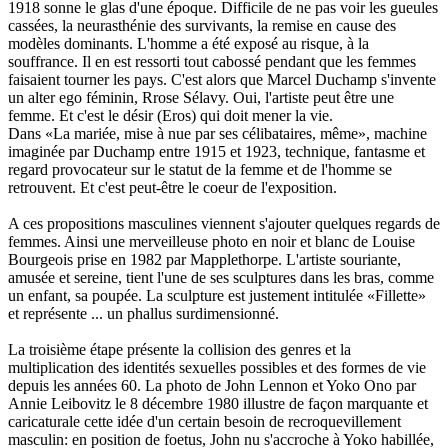
1918 sonne le glas d'une époque. Difficile de ne pas voir les gueules
cassées, la neurasthénie des survivants, la remise en cause des
modèles dominants. L'homme a été exposé au risque, à la
souffrance. Il en est ressorti tout cabossé pendant que les femmes
faisaient tourner les pays. C'est alors que Marcel Duchamp s'invente
un alter ego féminin, Rrose Sélavy. Oui, l'artiste peut être une
femme. Et c'est le désir (Eros) qui doit mener la vie.
Dans «La mariée, mise à nue par ses célibataires, même», machine
imaginée par Duchamp entre 1915 et 1923, technique, fantasme et
regard provocateur sur le statut de la femme et de l'homme se
retrouvent. Et c'est peut-être le coeur de l'exposition.
A ces propositions masculines viennent s'ajouter quelques regards de
femmes. Ainsi une merveilleuse photo en noir et blanc de Louise
Bourgeois prise en 1982 par Mapplethorpe. L'artiste souriante,
amusée et sereine, tient l'une de ses sculptures dans les bras, comme
un enfant, sa poupée. La sculpture est justement intitulée «Fillette»
et représente ... un phallus surdimensionné.
La troisième étape présente la collision des genres et la
multiplication des identités sexuelles possibles et des formes de vie
depuis les années 60. La photo de John Lennon et Yoko Ono par
Annie Leibovitz le 8 décembre 1980 illustre de façon marquante et
caricaturale cette idée d'un certain besoin de recroquevillement
masculin: en position de foetus, John nu s'accroche à Yoko habillée,