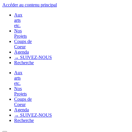
Accéder au contenu principal
Aux
arts
etc.
Nos
Projets
Coups de
Coeur
Agenda
→ SUIVEZ-NOUS
Recherche
Aux
arts
etc.
Nos
Projets
Coups de
Coeur
Agenda
→ SUIVEZ-NOUS
Recherche