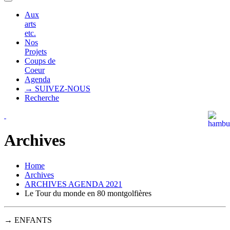
Aux
arts
etc.
Nos
Projets
Coups de
Coeur
Agenda
→ SUIVEZ-NOUS
Recherche
Archives
Home
Archives
ARCHIVES AGENDA 2021
Le Tour du monde en 80 montgolfières
→ ENFANTS