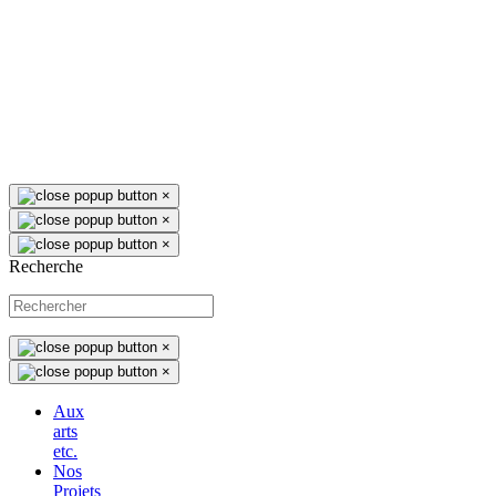
×
×
×
Recherche
×
×
Aux
arts
etc.
Nos
Projets