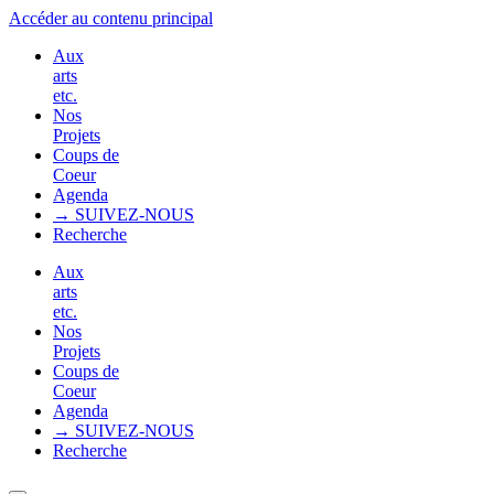
Accéder au contenu principal
Aux
arts
etc.
Nos
Projets
Coups de
Coeur
Agenda
→ SUIVEZ-NOUS
Recherche
Aux
arts
etc.
Nos
Projets
Coups de
Coeur
Agenda
→ SUIVEZ-NOUS
Recherche