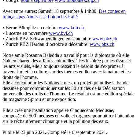
• Zoug d’
août à septembre
www.bibliothekzug.ch
Avec entre autres: Samedi 18 septembre à 14h30:
Des contes en
français pas Anne-Lise Latouche-Hallé
• Berne Bümplitz en octobre
www.kob.ch
• Lucerne en novembre
www.bvl.ch
• Zurich PBZ Schwamendingen en septembre
www.pbz.ch
• Zurich PBZ Hardau d’octobre à décembre
www.pbz.ch
Notre amie Rosanna Baledda a travaillé pour la diplomatie où elle
était en charge des affaires culturelles. Très inspirée par les tissus et
les arts visuels, elle a toujours ressenti le besoin de s'exprimer à
travers l'art et la culture, sur des thèmes en lien avec la nature et les
droits de l'homme.
Elle a conçu pour les Nations Unies, un projet qui utilise la bande
dessinée pour communiquer sur les 30 articles de la Déclaration
universelle des droits de l'homme. Le résultat est une édition spéciale
du magazine Spirou et une exposition.
Elle a créé une installation appelée Cinquecento Medusae,
composée de 500 méduses en voile et organza pour attirer l’attention
sur le réchauffement climatique et la pollution des eaux.
Publié le 23 juin 2021. Complété le 6 septembre 2021.