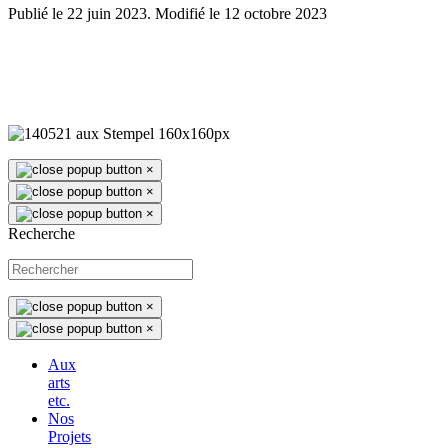
Publié le 22 juin 2023. Modifié le 12 octobre 2023
×
×
×
Recherche
×
×
Aux
arts
etc.
Nos
Projets