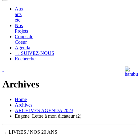
Aux
arts
etc.
Nos
Projets
Coups de
Coeur
Agenda
→ SUIVEZ-NOUS
Recherche
Archives
Home
Archives
ARCHIVES AGENDA 2023
Eugéne_Lettre à mon dictateur (2)
→ LIVRES / NOS 20 ANS