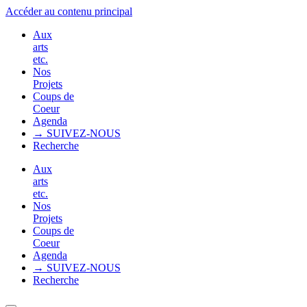
Accéder au contenu principal
Aux
arts
etc.
Nos
Projets
Coups de
Coeur
Agenda
→ SUIVEZ-NOUS
Recherche
Aux
arts
etc.
Nos
Projets
Coups de
Coeur
Agenda
→ SUIVEZ-NOUS
Recherche