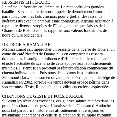
RESSENTIS LITTÉRAIRE
Le thème: la frontière en littérature. Le récit: celui des grandes
batailles. Sans omettre de nous rappeler le déroulement historique, la
narration choisit les faits cruciaux pour y greffer des ressentis
littéraires lus avec un enthousiasme contagieux. Aucune hésitation à
reprendre diverses strophes de l’Iliade, ou quelques laisses de la
Chanson de Roland et à les rapporter aux valeurs fondatrices de
notre culture occidentale.
DE TROIE À RAMALLAH
Mathias Enard sait rapprocher un passage de la guerre de Troie et un
conte du café Noufari de Damas puis en comparer les ressorts
dramatiques. Il souligne l’influence d’Homère dans le monde arabe
et note l’actualité du scénario de cette épopée aux rebondissements
multiples. Il s’amuse en projetant la réinterprétation commerciale du
cinéma hollywoodien. Puis nous découvrons le palestinien
Mahmoud Darwich et son émouvant poème écrit pendant le siège de
Ramallah en 2002, lorsque «le temps devient espace pétrifié dans
son éternité». Troie, Ramallah, deux villes encerclées, asphyxiées.
CHANSONS DE GESTE ET POÉSIE ARABE
Suivront les récits des croisades, ces guerres saintes relatées dans les
premières chansons de geste. L’analyse de la Chanson d’Antioche
nous fait parcourir l’histoire des affrontements entre royaumes
musulmans et chrétiens et celle de la création de l’Empire byzantin.