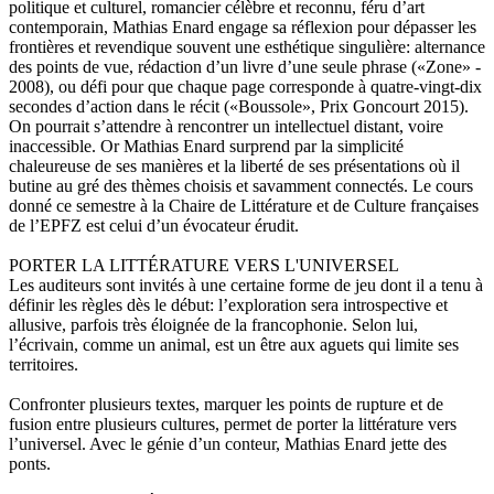
politique et culturel, romancier célèbre et reconnu, féru d’art
contemporain, Mathias Enard engage sa réflexion pour dépasser les
frontières et revendique souvent une esthétique singulière: alternance
des points de vue, rédaction d’un livre d’une seule phrase («Zone» -
2008), ou défi pour que chaque page corresponde à quatre-vingt-dix
secondes d’action dans le récit («Boussole», Prix Goncourt 2015).
On pourrait s’attendre à rencontrer un intellectuel distant, voire
inaccessible. Or Mathias Enard surprend par la simplicité
chaleureuse de ses manières et la liberté de ses présentations où il
butine au gré des thèmes choisis et savamment connectés. Le cours
donné ce semestre à la Chaire de Littérature et de Culture françaises
de l’EPFZ est celui d’un évocateur érudit.
PORTER LA LITTÉRATURE VERS L'UNIVERSEL
Les auditeurs sont invités à une certaine forme de jeu dont il a tenu à
définir les règles dès le début: l’exploration sera introspective et
allusive, parfois très éloignée de la francophonie. Selon lui,
l’écrivain, comme un animal, est un être aux aguets qui limite ses
territoires.
Confronter plusieurs textes, marquer les points de rupture et de
fusion entre plusieurs cultures, permet de porter la littérature vers
l’universel. Avec le génie d’un conteur, Mathias Enard jette des
ponts.