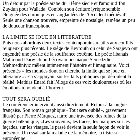
Un détour par la poésie arabe du 11ème siècle et l'amour d’Ibn
Zaydun pour Wallada. Combien son écriture lyrique semble
éloignée des chroniques ensanglantées de l’Occident médiéval!
Seule une chanson trouvère, empreinte de nostalgie, ramène un peu
de douceur francophone.
LA LIMITE SE JOUE EN LITTÉRATURE
Puis nous abordons deux textes contemporains relatifs aux conflits
religieux plus récents. Le siège de Beyrouth ou celui de Sarajevo ont
engendré une poésie de la souffrance extrême. Le poète libanais
Mahmoud Darwich ou l’écrivain bosniaque Semedzdin
Mehmedinivic mêlent intimement l’histoire et l’imaginaire. Voici
présentés « les mondes dont on cherche la limite qui se joue en
littérature ». En s’appuyant sur les faits politiques qui déroulent la
réalité, Mathias Enard fait l’éloge de ces voix douloureuses où les
émotions répondent à l’horreur.
TOUT SERA OUBLIÉ
Le conférencier intervient aussi directement. Retour à la langue
française. Son roman graphique «Tout sera oublié», gravement
illustré par Pierre Márquez, narre une traversée des ruines de la
guerre balkanique; «Les souvenirs, les traces, les marques sur les
façades, sur les visages, le passé devient la seule façon de voir le
présent». Un essai sur la maladie de la mémoire, la tristesse
européenne.