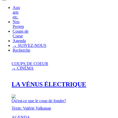
Aux
arts
etc.
Nos
Projets
Coups de
Coeur
Agenda
→ SUIVEZ-NOUS
Recherche
COUPS DE COEUR
→ CINÉMA
LA VÉNUS ÉLECTRIQUE
Qu'est-ce que le coup de foudre?
Texte: Valérie Valkanap
AGENDA