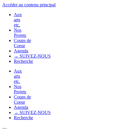
Accéder au contenu principal
Aux
arts
etc.
Nos
Projets
Coups de
Coeur
Agenda
→ SUIVEZ-NOUS
Recherche
Aux
arts
etc.
Nos
Projets
Coups de
Coeur
Agenda
→ SUIVEZ-NOUS
Recherche