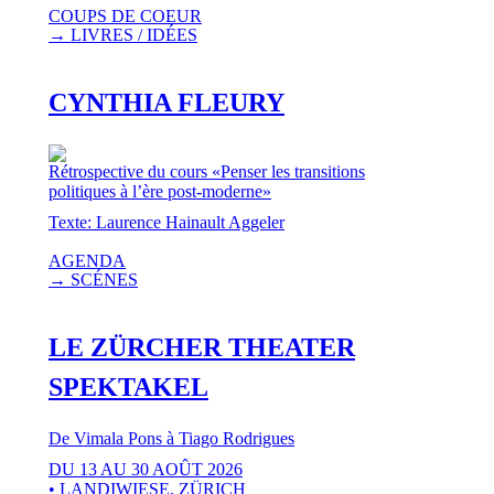
COUPS DE COEUR
→ LIVRES / IDÉES
CYNTHIA FLEURY
Rétrospective du cours «Penser les transitions
politiques à l’ère post-moderne»
Texte: Laurence Hainault Aggeler
AGENDA
→ SCÉNES
LE ZÜRCHER THEATER
SPEKTAKEL
De Vimala Pons à Tiago Rodrigues
DU 13 AU 30 AOÛT 2026
• LANDIWIESE, ZÜRICH