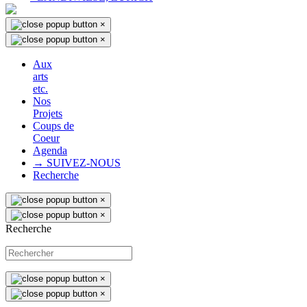
×
×
Aux
arts
etc.
Nos
Projets
Coups de
Coeur
Agenda
→ SUIVEZ-NOUS
Recherche
×
×
Recherche
×
×