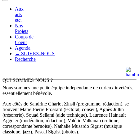
Aux
arts
etc.
Nos
Projets
Coups de
Coeur
Agenda
→ SUIVEZ-NOUS
Recherche
QUI SOMMES-NOUS ?
Nous sommes une petite équipe indépendante de curieux invétérés,
essentiellement bénévole.
Aux côtés de Sandrine Charlot Zinsli (programme, rédaction), se
trouvent Marie-Pierre Frossard (lectorat, conseil), Agnès Jullin
(trésorerie), Souad Sellami (aide technique), Laurence Hainault
Aggeler (modération, rédaction), Valérie Valkanap (critique,
correspondante bernoise), Nathalie Musardo Sigrist (musique
classique, jazz), Pascal Sigrist (photos).