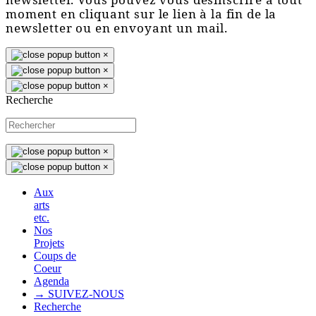
moment en cliquant sur le lien à la fin de la
newsletter ou en envoyant un mail.
×
×
×
Recherche
×
×
Aux
arts
etc.
Nos
Projets
Coups de
Coeur
Agenda
→ SUIVEZ-NOUS
Recherche