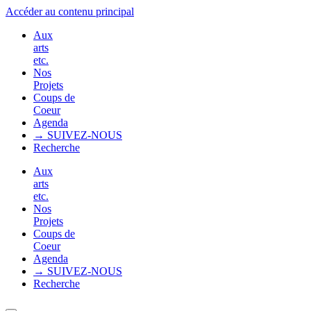
Accéder au contenu principal
Aux
arts
etc.
Nos
Projets
Coups de
Coeur
Agenda
→ SUIVEZ-NOUS
Recherche
Aux
arts
etc.
Nos
Projets
Coups de
Coeur
Agenda
→ SUIVEZ-NOUS
Recherche