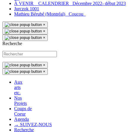
À VENIR _ CALENDRIER_ Décembre 2022- début 2023
Jurczok 1001
Mathieu Bérubé (Montréal) _Coucou_
×
×
×
Recherche
×
×
Aux
arts
etc.
Nos
Projets
Coups de
Coeur
Agenda
→ SUIVEZ-NOUS
Recherche