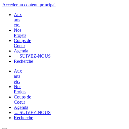
Accéder au contenu principal
Aux
arts
etc.
Nos
Projets
Coups de
Coeur
Agenda
→ SUIVEZ-NOUS
Recherche
Aux
arts
etc.
Nos
Projets
Coups de
Coeur
Agenda
→ SUIVEZ-NOUS
Recherche