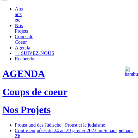
Aux
arts
etc.
Nos
Projets
Coups de
Coeur
Agenda
→ SUIVEZ-NOUS
Recherche
AGENDA
Coups de coeur
Nos Projets
Proust und das Jüdische_ Proust et le judaïsme
Contre-enquêtes du 24 au 29 janvier 2023 au Schauspielhaus
Zh